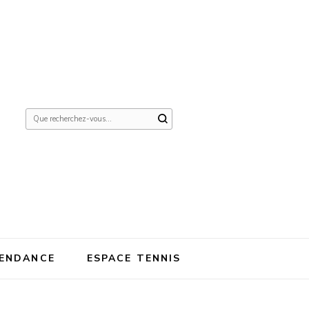
Vous
recherchiez
quelque
chose ?
ENDANCE
ESPACE TENNIS