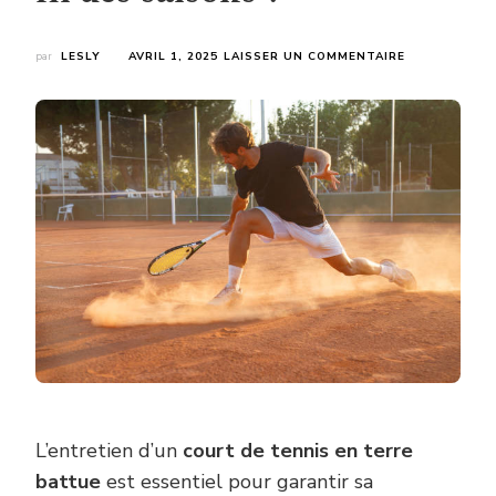
SUR
par
LESLY
AVRIL 1, 2025
LAISSER UN COMMENTAIRE
COMMENT
ENTRETENIR
UNE
CONSTRUCTI
COURT
DE
TENNIS
EN
TERRE
BATTUE
AU
FIL
DES
SAISONS
?
L’entretien d’un
court de tennis en terre
battue
est essentiel pour garantir sa