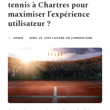
tennis à Chartres pour
maximiser l’expérience
utilisateur ?
SUR
par
ADMIN
AVRIL 25, 2025
LAISSER UN COMMENTAIRE
QUELS
ÉQUIPEMEN
ANNEXES
PRÉVOIR
LORS
DE
LA
CONSTRUC
D’UN
COURT
DE
TENNIS
À
CHARTRES
POUR
MAXIMISER