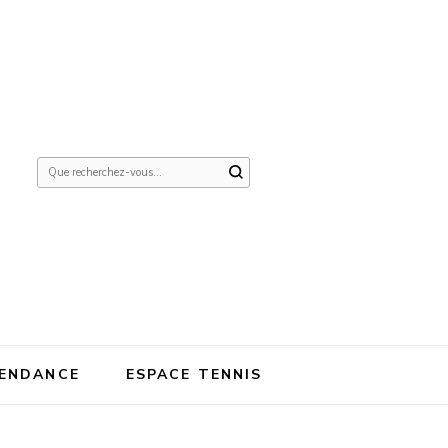
Vous
recherchiez
quelque
chose ?
ENDANCE
ESPACE TENNIS