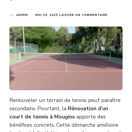
SUR
par
ADMIN
MAI 30, 2025
LAISSER UN COMMENTAIRE
QUELS
SONT
LES
AVANTAGES
DE
LA
RÉNOVATION
D’UN
COURT
DE
TENNIS
À
MOUGINS
?
Renouveler un terrain de tennis peut paraître
secondaire. Pourtant, la
Rénovation d’un
court de tennis à Mougins
apporte des
bénéfices concrets. Cette démarche améliore