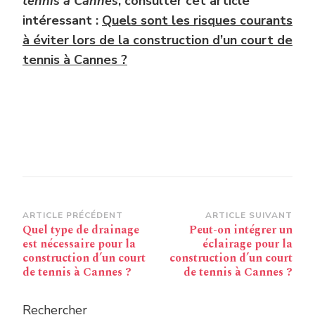
tennis à Cannes
, consulter cet article
intéressant :
Quels sont les risques courants
à éviter lors de la construction d’un court de
tennis à Cannes ?
Navigation
ARTICLE PRÉCÉDENT
ARTICLE SUIVANT
Quel type de drainage
Peut-on intégrer un
d’article
est nécessaire pour la
éclairage pour la
construction d’un court
construction d’un court
de tennis à Cannes ?
de tennis à Cannes ?
Rechercher