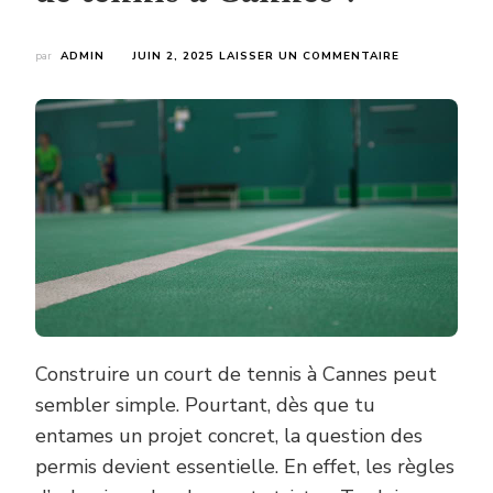
SUR
par
ADMIN
JUIN 2, 2025
LAISSER UN COMMENTAIRE
FAUT-
IL
DES
PERMIS
SPÉCIAUX
POUR
LA
CONSTRUCTI
D’UN
COURT
DE
TENNIS
À
CANNES
?
Construire un court de tennis à Cannes peut
sembler simple. Pourtant, dès que tu
entames un projet concret, la question des
permis devient essentielle. En effet, les règles