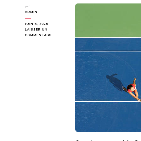
par
ADMIN
JUIN 5, 2025
LAISSER UN
SUR
COMMENTAIRE
QUELLES
SONT
LES
MEILLEURES
SURFACES
POUR
LA
CONSTRUCTION
D’UN
COURT
DE
TENNIS
À
HYÈRES
?