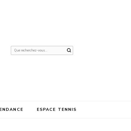
Vous
recherchiez
quelque
chose ?
ENDANCE
ESPACE TENNIS