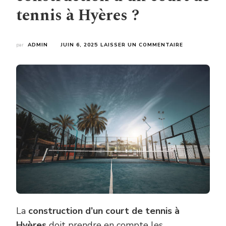
tennis à Hyères ?
SUR
par
ADMIN
JUIN 6, 2025
LAISSER UN COMMENTAIRE
QUELS
CONSEILS
POUR
ENTRETENIR
UN
COURT
DE
TENNIS
APRÈS
LA
CONSTRUCTI
D’UN
COURT
DE
TENNIS
À
HYÈRES
?
La
construction d’un court de tennis à
Hyères
doit prendre en compte les