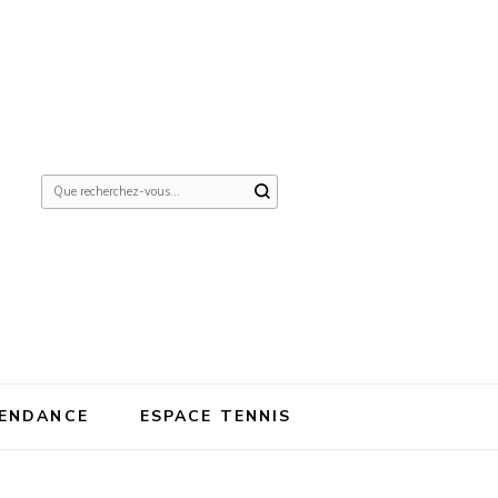
Vous
recherchiez
quelque
chose ?
ENDANCE
ESPACE TENNIS