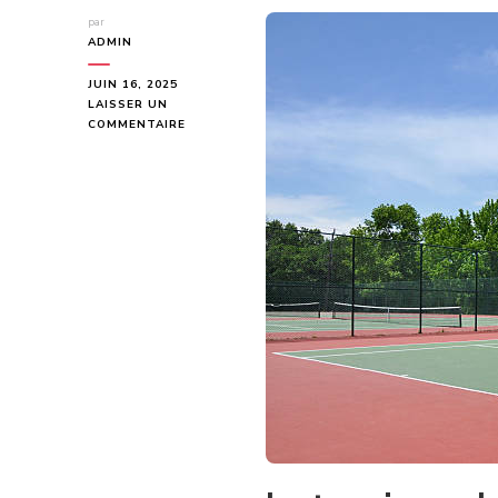
par
ADMIN
JUIN 16, 2025
LAISSER UN
SUR
COMMENTAIRE
COMMENT
LES
CONSTRUCTIONS
DE
COURTS
DE
TENNIS
À
CANNES
AMÉLIORENT-
ELLES
L’OFFRE
TOURISTIQUE
?