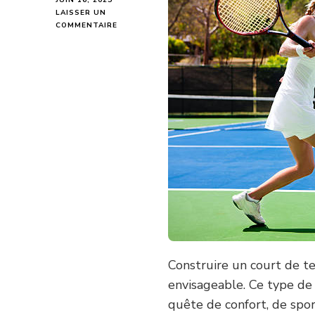
LAISSER UN
SUR
COMMENTAIRE
PEUT-
ON
CONSTRUIRE
UN
COURT
DE
TENNIS
À
ANGERS
SUR
UN
TERRAIN
PRIVÉ
?
Construire un court de ten
envisageable. Ce type de 
quête de confort, de spor