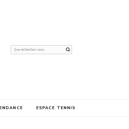
Vous
recherchiez
quelque
chose ?
ENDANCE
ESPACE TENNIS