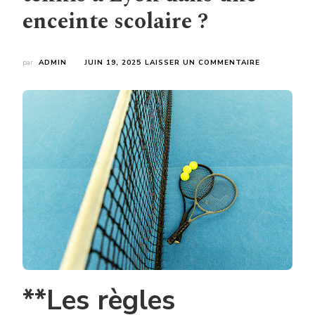
enceinte scolaire ?
SUR
par
ADMIN
JUIN 19, 2025
LAISSER UN COMMENTAIRE
FAUT-
IL
UN
PERMIS
SPÉCIFIQUE
POUR
UNE
CONSTRUCT
COURT
DE
TENNIS
À
LYON
DANS
UNE
ENCEINTE
SCOLAIRE
**Les règles
?