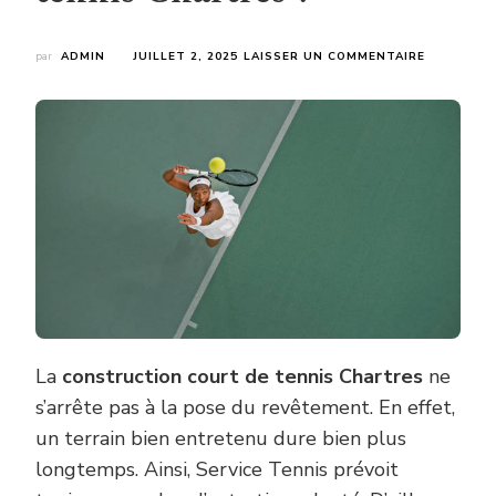
SUR
par
ADMIN
JUILLET 2, 2025
LAISSER UN COMMENTAIRE
COMMENT
SERVICE
TENNIS
PLANIFIE
L’ENTRETI
APRÈS
LA
CONSTRU
COURT
DE
TENNIS
CHARTRES
?
La
construction court de tennis Chartres
ne
s’arrête pas à la pose du revêtement. En effet,
un terrain bien entretenu dure bien plus
longtemps. Ainsi, Service Tennis prévoit