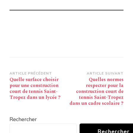
Navigation
ARTICLE PRÉCÉDENT
ARTICLE SUIVANT
Quelle surface choisir
Quelles normes
d’article
pour une construction
respecter pour la
court de tennis Saint-
construction court de
Tropez dans un lycée ?
tennis Saint-Tropez
dans un cadre scolaire ?
Rechercher
Rechercher