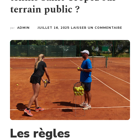
terrain public ?
SUR
par
ADMIN
JUILLET 16, 2025
LAISSER UN COMMENTAIRE
FAUT-
IL
UN
PERMIS
SPÉCIFIQ
POUR
UNE
CONSTRU
COURT
DE
TENNIS
SAINT-
TROPEZ
SUR
TERRAIN
PUBLIC
?
Les règles