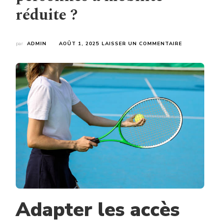
réduite ?
SUR
par
ADMIN
AOÛT 1, 2025
LAISSER UN COMMENTAIRE
COMMENT
RENDRE
LA
RÉNOVATION
COURT
DE
TENNIS
MOUGINS
ACCESSIBLE
AUX
PERSONNES
À
MOBILITÉ
RÉDUITE
?
Adapter les accès