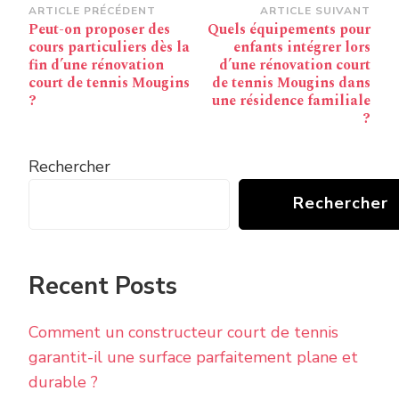
Navigation
ARTICLE PRÉCÉDENT
ARTICLE SUIVANT
Peut-on proposer des
Quels équipements pour
d’article
cours particuliers dès la
enfants intégrer lors
fin d’une rénovation
d’une rénovation court
court de tennis Mougins
de tennis Mougins dans
?
une résidence familiale
?
Rechercher
Rechercher
Recent Posts
Comment un constructeur court de tennis
garantit-il une surface parfaitement plane et
durable ?