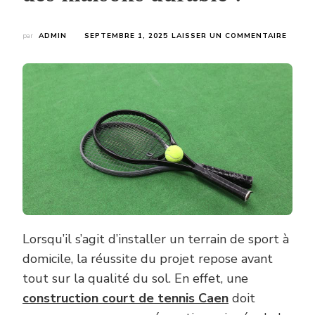
SUR
par
ADMIN
SEPTEMBRE 1, 2025
LAISSER UN COMMENTAIRE
COMM
PRÉPA
SON
SOL
POUR
UNE
CONS
COUR
DE
TENNI
CAEN
POUR
DES
MAISO
DURAB
Lorsqu’il s’agit d’installer un terrain de sport à
?
domicile, la réussite du projet repose avant
tout sur la qualité du sol. En effet, une
construction court de tennis Caen
doit