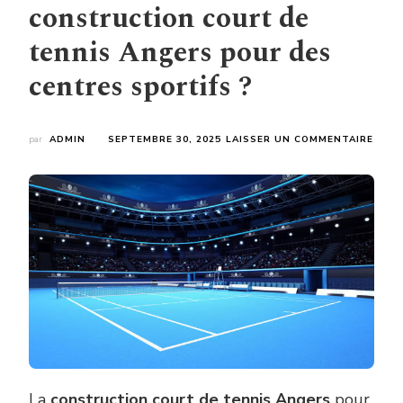
construction court de
tennis Angers pour des
centres sportifs ?
SUR
par
ADMIN
SEPTEMBRE 30, 2025
LAISSER UN COMMENTAIRE
PEUT
ON
INST
UN
SYST
DE
RÉCU
D’EA
PLUV
LORS
D’UN
CONS
COU
DE
TENN
La
construction court de tennis Angers
pour
ANGE