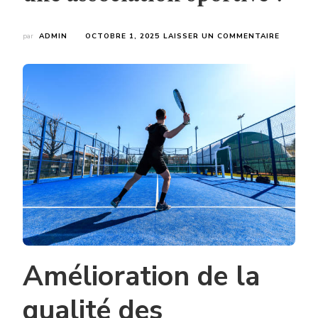
SUR
par
ADMIN
OCTOBRE 1, 2025
LAISSER UN COMMENTAIRE
QUELS
AVANTA
OFFRE
UNE
CONSTR
TERRAIN
ROUEN
POUR
UN
CLUB
OU
UNE
ASSOCIA
SPORTIV
?
Amélioration de la
qualité des