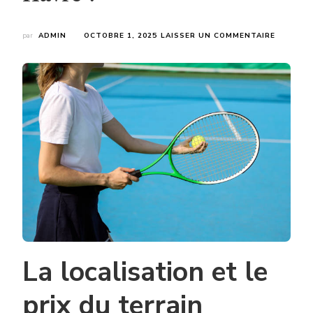
SUR
par
ADMIN
OCTOBRE 1, 2025
LAISSER UN COMMENTAIRE
QUELS
ÉLÉMEN
INFLUEN
LE
COÛT
D’UNE
CONSTR
TERRAIN
LE
HAVRE
?
La localisation et le
prix du terrain