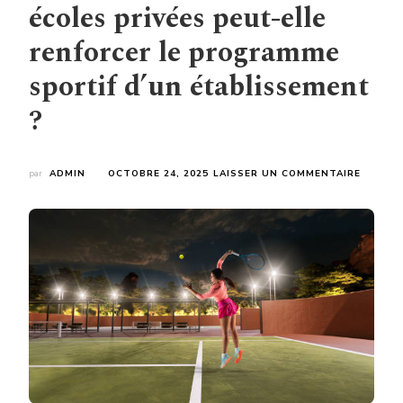
écoles privées peut-elle
renforcer le programme
sportif d’un établissement
?
SUR
par
ADMIN
OCTOBRE 24, 2025
LAISSER UN COMMENTAIRE
COMME
UNE
CONST
COURT
DE
TENNIS
CHART
POUR
DES
ÉCOLES
PRIVÉE
PEUT-
ELLE
RENFOR