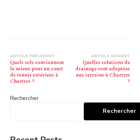
Navigation
ARTICLE PRÉCÉDENT
ARTICLE SUIVANT
Quels sols conviennent
Quelles solutions de
d’article
le mieux pour un court
drainage sont adaptées
de tennis extérieur à
aux terrains à Chartres
Chartres ?
?
Rechercher
Rechercher