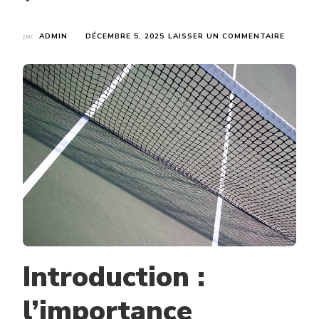
SUR
par
ADMIN
DÉCEMBRE 5, 2025
LAISSER UN COMMENTAIRE
COMME
ORIENT
UN
COURT
DE
TENNIS
POUR
OPTIMI
LE
JEU
À
CHARTR
?
Introduction :
l’importance