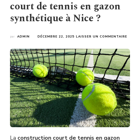
court de tennis en gazon
synthétique à Nice ?
SUR
par
ADMIN
DÉCEMBRE 22, 2025
LAISSER UN COMMENTAIRE
QUELL
ERREU
TECHN
FAUT-
IL
ÉVITE
LORS
D’UNE
CONST
COUR
DE
TENNI
EN
GAZO
SYNTH
À
NICE
La
construction court de tennis en gazon
?