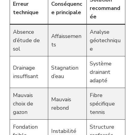
Erreur
Conséquenc
recommand
technique
e principale
ée
Absence
Analyse
Affaissemen
d’étude de
géotechniqu
ts
sol
e
Système
Drainage
Stagnation
drainant
insuffisant
d’eau
adapté
Mauvais
Fibre
Mauvais
choix de
spécifique
rebond
gazon
tennis
Fondation
Structure
Instabilité