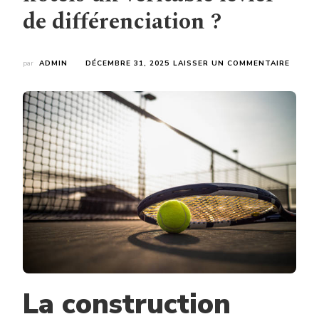
de différenciation ?
SUR
par
ADMIN
DÉCEMBRE 31, 2025
LAISSER UN COMMENTAIRE
COMM
FAIRE
DE
LA
CONST
COUR
DE
TENNI
À
NICE
POUR
LES
HÔTEL
UN
VÉRIT
LEVIER
DE
La construction
DIFFÉ
?