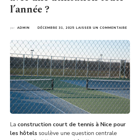
l’année ?
SUR
par
ADMIN
DÉCEMBRE 31, 2025
LAISSER UN COMMENTAIRE
LA
CONST
COUR
DE
TENNI
À
NICE
POUR
LES
HÔTEL
EST-
ELLE
COMPA
AVEC
UNE
UTILI
La
construction court de tennis à Nice pour
TOUT
L’ANNÉ
les hôtels
soulève une question centrale
?