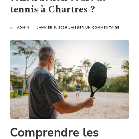
tennis à Chartres ?
SUR
par
ADMIN
JANVIER 6, 2026
LAISSER UN COMMENTAIRE
QUELS
DÉLAIS
FAUT-
IL
PRÉVOIR
ENTRE
LE
DEVIS
ET
LE
DÉMARRA
D’UNE
CONSTRU
COURT
DE
TENNIS
À
Comprendre les
CHARTRE
?