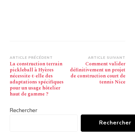
Navigation
ARTICLE PRÉCÉDENT
ARTICLE SUIVANT
La construction terrain
Comment valider
d’article
pickleball à Hyères
définitivement un projet
nécessite-t-elle des
de construction court de
adaptations spécifiques
tennis Nice
pour un usage hôtelier
haut de gamme ?
Rechercher
Rechercher