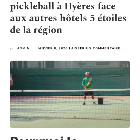
pickleball à Hyères face
aux autres hôtels 5 étoiles
de la région
SUR
par
ADMIN
JANVIER 8, 2026
LAISSER UN COMMENTAIRE
COMMENT
DIFFÉRENC
SON
ÉTABLISS
GRÂCE
À
UNE
CONSTRU
TERRAIN
PICKLEBA
À
HYÈRES
FACE
AUX
AUTRES
HÔTELS