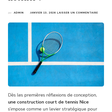
SUR
par
ADMIN
JANVIER 13, 2026
LAISSER UN COMMENTAIRE
UNE
CONSTR
COURT
DE
TENNIS
NICE
PEUT-
ELLE
DEVENIR
UN
STANDA
HÔTELIE
?
Dès les premières réflexions de conception,
une construction court de tennis Nice
s’impose comme un levier stratégique pour