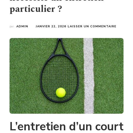
particulier ?
SUR
par
ADMIN
JANVIER 22, 2026
LAISSER UN COMMENTAIRE
EST-
CE
QU’UN
COURT
DE
TENNIS
EN
GAZON
SYNTHÉT
À
NICE
NÉCESSI
UN
ENTRETI
PARTICU
?
L’entretien d’un court