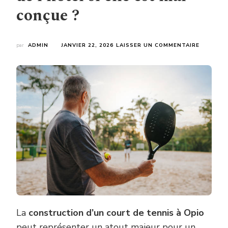
conçue ?
SUR
par
ADMIN
JANVIER 22, 2026
LAISSER UN COMMENTAIRE
LA
CONSTR
D’UN
COURT
DE
TENNIS
À
OPIO
PEUT-
ELLE
NUIRE
À
L’IMAGE
DE
L’HÔTEL
SI
ELLE
EST
La
construction d’un court de tennis à Opio
MAL
peut représenter un atout majeur pour un
CONÇUE