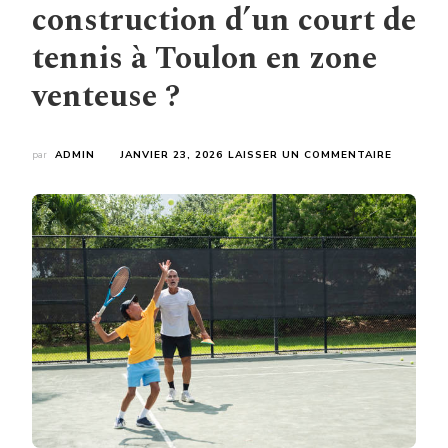
construction d’un court de
tennis à Toulon en zone
venteuse ?
SUR
par
ADMIN
JANVIER 23, 2026
LAISSER UN COMMENTAIRE
EST-
IL
NÉCESSA
DE
PRENDRE
DES
PRÉCAUT
SPÉCIFI
POUR
LA
CONSTR
D’UN
COURT
DE
TENNIS
À