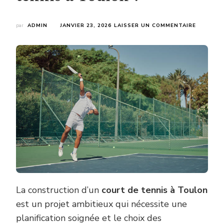
SUR
par
ADMIN
JANVIER 23, 2026
LAISSER UN COMMENTAIRE
QUELS
TYPES
D’ÉQUIP
SONT
NÉCESSA
LORS
DE
LA
CONSTR
D’UN
COURT
DE
TENNIS
À
TOULON
?
La construction d’un
court de tennis à Toulon
est un projet ambitieux qui nécessite une
planification soignée et le choix des