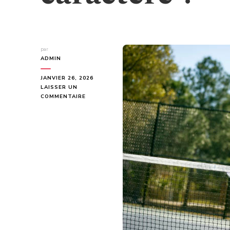
par
ADMIN
JANVIER 26, 2026
LAISSER UN
SUR
COMMENTAIRE
POURQUOI
CHOISIR
LA
CONSTRUCTION
COURT
DE
TENNIS
À
SAINT-
RÉMY-
DE-
PROVENCE
POUR
UNE