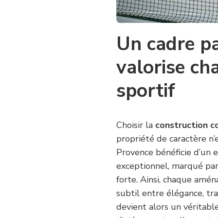
PROPRIÉTÉ
DE
CARACTÈRE
?
Un cadre pa
valorise c
sportif
Choisir la
construction c
propriété de caractère n’
Provence bénéficie d’un 
exceptionnel, marqué par 
forte. Ainsi, chaque amén
subtil entre élégance, tr
devient alors un véritabl