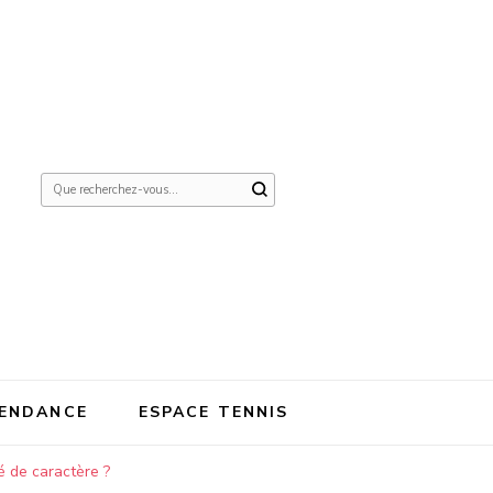
Vous
recherchiez
quelque
chose ?
ENDANCE
ESPACE TENNIS
é de caractère ?