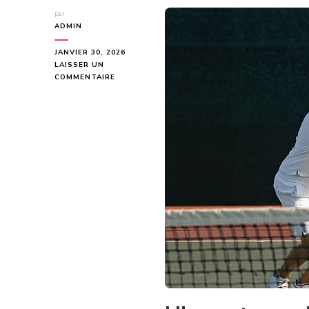
par
ADMIN
JANVIER 30, 2026
LAISSER UN
SUR
COMMENTAIRE
À
QUELS
TYPES
D’HÔTELS
LUXUEUX
S’ADRESSE
UNE
CONSTRUCTION
COURT
DE
TENNIS
À
TOULON
?