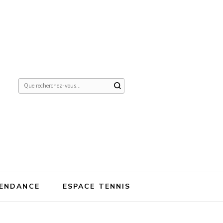
Vous
recherchiez
quelque
chose ?
ENDANCE
ESPACE TENNIS