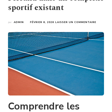
sportif existant
SUR
par
ADMIN
FÉVRIER 6, 2026
LAISSER UN COMMENTAIRE
COMMENT
INTÉGRER
UNE
CONSTRU
COURT
DE
TENNIS
À
CLERMON
FERRAND
DANS
UN
COMPLEXE
SPORTIF
EXISTANT
Comprendre les