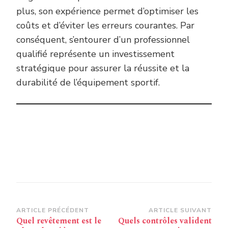
plus, son expérience permet d’optimiser les
coûts et d’éviter les erreurs courantes. Par
conséquent, s’entourer d’un professionnel
qualifié représente un investissement
stratégique pour assurer la réussite et la
durabilité de l’équipement sportif.
Navigation
ARTICLE PRÉCÉDENT
ARTICLE SUIVANT
Quel revêtement est le
Quels contrôles valident
d’article