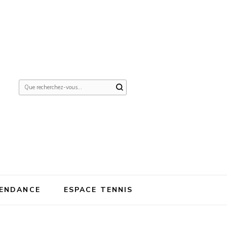
Vous
recherchiez
quelque
chose ?
ENDANCE
ESPACE TENNIS