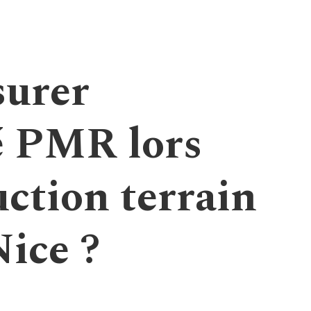
urer
té PMR lors
uction terrain
Nice ?