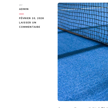
par
ADMIN
FÉVRIER 10, 2026
LAISSER UN
SUR
COMMENTAIRE
COMMENT
ASSURER
L’ACCESSIBILITÉ
PMR
LORS
D’UNE
CONSTRUCTION
TERRAIN
PICKLEBALL
À
NICE
?