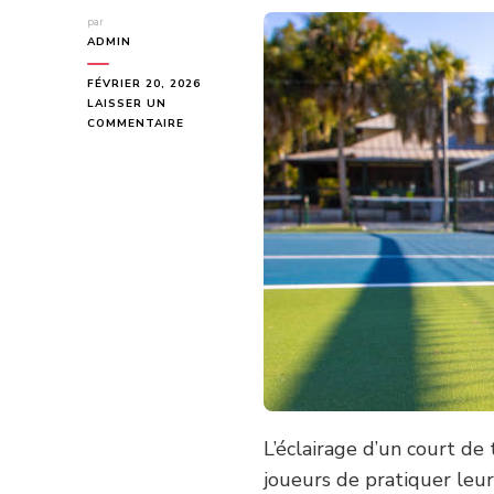
par
ADMIN
FÉVRIER 20, 2026
LAISSER UN
SUR
COMMENTAIRE
QUELLE
EST
LA
MEILLEURE
OPTION
POUR
L’ÉCLAIRAGE
D’UNE
CONSTRUCTION
COURT
DE
TENNIS
À
TOULON
?
L’éclairage d’un court d
joueurs de pratiquer leu