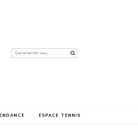
Vous
recherchiez
quelque
chose ?
ENDANCE
ESPACE TENNIS