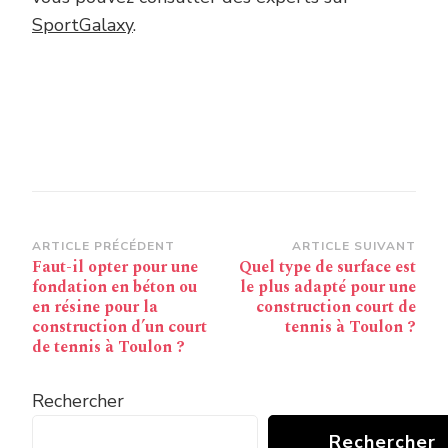
SportGalaxy
.
Navigation
ARTICLE PRÉCÉDENT
ARTICLE SUIVANT
Faut-il opter pour une
Quel type de surface est
d’article
fondation en béton ou
le plus adapté pour une
en résine pour la
construction court de
construction d’un court
tennis à Toulon ?
de tennis à Toulon ?
Rechercher
Rechercher