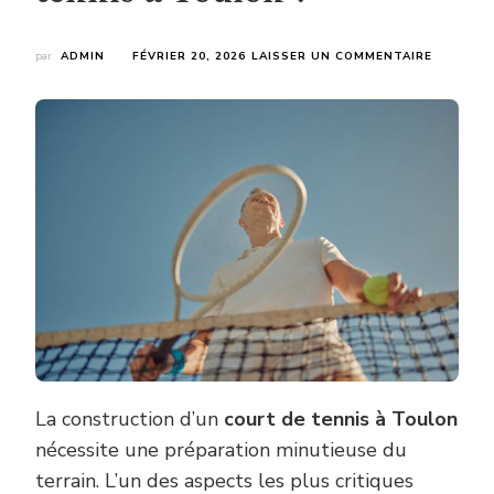
SUR
par
ADMIN
FÉVRIER 20, 2026
LAISSER UN COMMENTAIRE
QUELS
TRAVAUX
DE
DRAINAG
SONT
NÉCESSA
POUR
UNE
CONSTR
COURT
DE
TENNIS
À
TOULON
?
La construction d’un
court de tennis à Toulon
nécessite une préparation minutieuse du
terrain. L’un des aspects les plus critiques