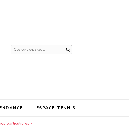
Vous
recherchiez
quelque
chose ?
ENDANCE
ESPACE TENNIS
es particulières ?