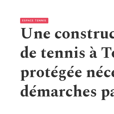
ESPACE TENNIS
Une construc
de tennis à 
protégée néce
démarches pa