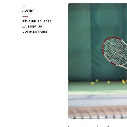
par
ADMIN
FÉVRIER 20, 2026
LAISSER UN
SUR
COMMENTAIRE
UNE
CONSTRUCTION
DE
COURT
DE
TENNIS
À
TOULON
EN
ZONE
PROTÉGÉE
NÉCESSITE-
T-
ELLE
DES
DÉMARCHES
PARTICULIÈRES
?