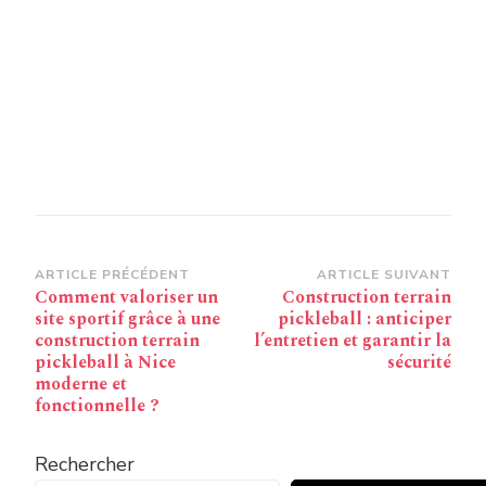
Navigation
ARTICLE PRÉCÉDENT
ARTICLE SUIVANT
Comment valoriser un
Construction terrain
d’article
site sportif grâce à une
pickleball : anticiper
construction terrain
l’entretien et garantir la
pickleball à Nice
sécurité
moderne et
fonctionnelle ?
Rechercher