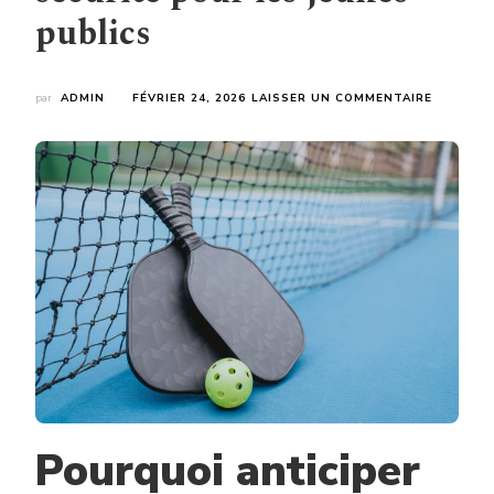
publics
SUR
par
ADMIN
FÉVRIER 24, 2026
LAISSER UN COMMENTAIRE
CONSTR
TERRAIN
PICKLEB
:
ANTICIP
L’ENTRE
ET
GARANTI
LA
SÉCURIT
POUR
LES
JEUNES
PUBLICS
Pourquoi anticiper