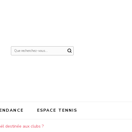
Vous
recherchiez
quelque
chose ?
ENDANCE
ESPACE TENNIS
ël destinée aux clubs ?