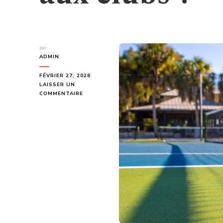
par
ADMIN
FÉVRIER 27, 2026
LAISSER UN
SUR
COMMENTAIRE
QUELLES
NORMES
DOIVENT
ÊTRE
RESPECTÉES
POUR
UNE
CONSTRUCTION
COURT
DE
TENNIS
À
SAINT-
RAPHAËL