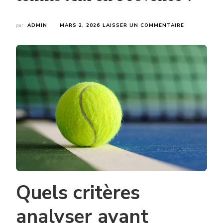
SUR
par
ADMIN
MARS 2, 2026
LAISSER UN COMMENTAIRE
COMMENT
CHOISIR
L’EMPLACEM
IDÉAL
POUR
UNE
CONSTRUCT
COURT
DE
TENNIS
AIX
EN
PROVENCE
?
Quels critères
analyser avant