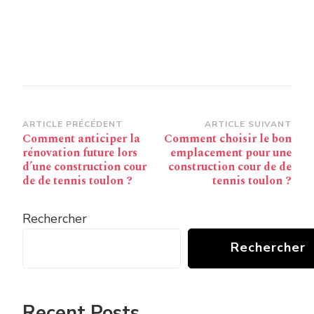
Navigation
ARTICLE PRÉCÉDENT
ARTICLE SUIVANT
Comment anticiper la
Comment choisir le bon
d’article
rénovation future lors
emplacement pour une
d’une construction cour
construction cour de de
de de tennis toulon ?
tennis toulon ?
Rechercher
Rechercher
Recent Posts