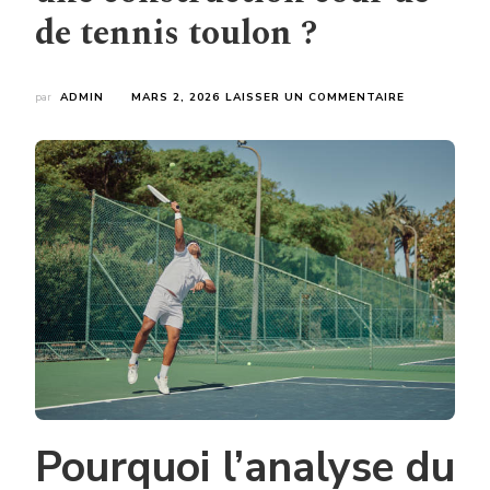
de tennis toulon ?
SUR
par
ADMIN
MARS 2, 2026
LAISSER UN COMMENTAIRE
COMMENT
GÉRER
LES
CONTRAINT
TECHNIQUES
SPÉCIFIQUES
DU
SOL
DANS
UNE
CONSTRUCT
COUR
DE
DE
TENNIS
TOULON
?
Pourquoi l’analyse du