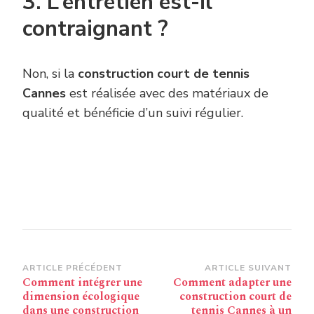
3. L’entretien est-il
contraignant ?
Non, si la
construction court de tennis
Cannes
est réalisée avec des matériaux de
qualité et bénéficie d’un suivi régulier.
Navigation
ARTICLE PRÉCÉDENT
ARTICLE SUIVANT
Comment intégrer une
Comment adapter une
d’article
dimension écologique
construction court de
dans une construction
tennis Cannes à un