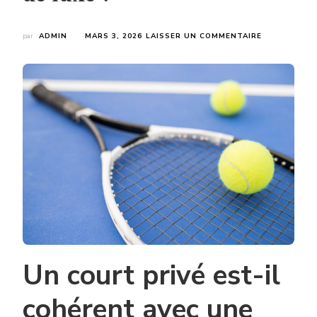
SUR
par
ADMIN
MARS 3, 2026
LAISSER UN COMMENTAIRE
COMMENT
ADAPTER
UNE
CONSTRUCT
COURT
DE
TENNIS
CANNES
À
UNE
VILLA
DE
LUXE
?
Un court privé est-il
cohérent avec une