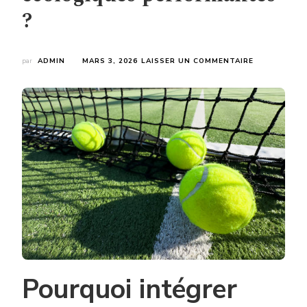
?
SUR
par
ADMIN
MARS 3, 2026
LAISSER UN COMMENTAIRE
LA
CONSTRUCT
COURT
DE
TENNIS
CANNES
PEUT-
ELLE
INTÉGRER
DES
SOLUTIONS
ÉCOLOGIQUE
PERFORMAN
?
Pourquoi intégrer