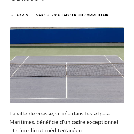
SUR
par
ADMIN
MARS 6, 2026
LAISSER UN COMMENTAIRE
POURQUOI
CHOISIR
LA
CONSTRUCT
COURT
DE
TENNIS
BÉTON
POREUX
À
GRASSE
?
La ville de Grasse, située dans les Alpes-
Maritimes, bénéficie d’un cadre exceptionnel
et d’un climat méditerranéen