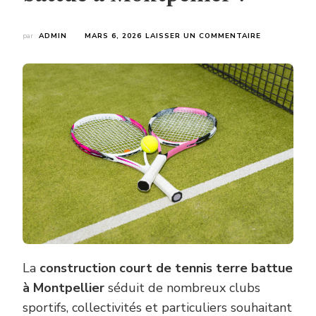
SUR
par
ADMIN
MARS 6, 2026
LAISSER UN COMMENTAIRE
QUELS
ÉLÉMENTS
PRÉVOIR
POUR
UNE
CONSTRUCT
COURT
DE
TENNIS
TERRE
BATTUE
À
MONTPELLIE
?
La
construction court de tennis terre battue
à Montpellier
séduit de nombreux clubs
sportifs, collectivités et particuliers souhaitant