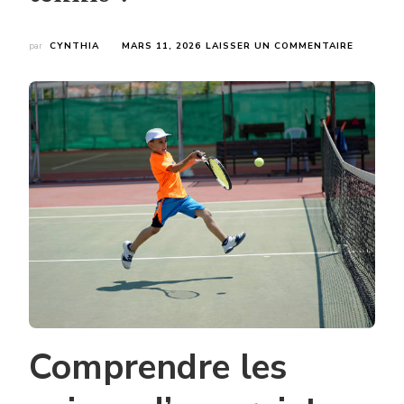
SUR
par
CYNTHIA
MARS 11, 2026
LAISSER UN COMMENTAIRE
QUELLES
SONT
LES
ÉTAPES
ESSENTI
POUR
RÉUSSIR
AMÉNAG
TERRAIN
DE
TENNIS
?
Comprendre les