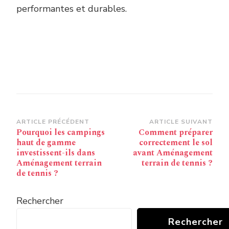
performantes et durables.
Navigation
ARTICLE PRÉCÉDENT
ARTICLE SUIVANT
Pourquoi les campings
Comment préparer
d’article
haut de gamme
correctement le sol
investissent-ils dans
avant Aménagement
Aménagement terrain
terrain de tennis ?
de tennis ?
Rechercher
Rechercher