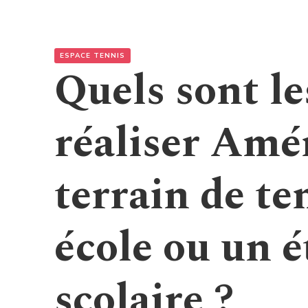
ESPACE TENNIS
Quels sont le
réaliser Am
terrain de te
école ou un 
scolaire ?