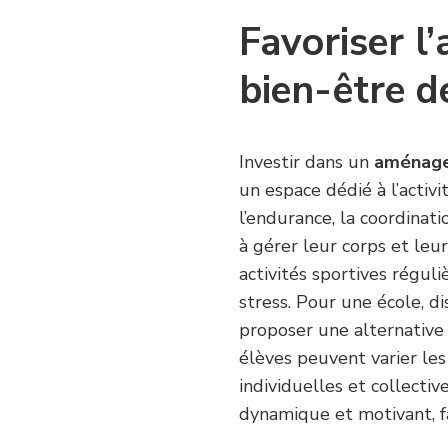
UN
Favoriser l’
ÉTABLISSEMENT
SCOLAIRE
?
bien-être d
Investir dans un
aménage
un espace dédié à l’activi
l’endurance, la coordinati
à gérer leur corps et leu
activités sportives régul
stress. Pour une école, d
proposer une alternative 
élèves peuvent varier le
individuelles et collectiv
dynamique et motivant, f