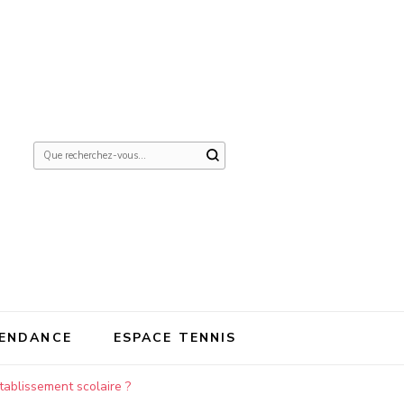
Vous
recherchiez
quelque
chose ?
ENDANCE
ESPACE TENNIS
ablissement scolaire ?