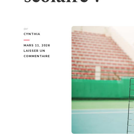
par
CYNTHIA
MARS 11, 2026
LAISSER UN
SUR
COMMENTAIRE
QUELS
SONT
LES
AVANTAGES
DE
RÉALISER
AMÉNAGEMENT
TERRAIN
DE
TENNIS
POUR
UNE
ÉCOLE
OU