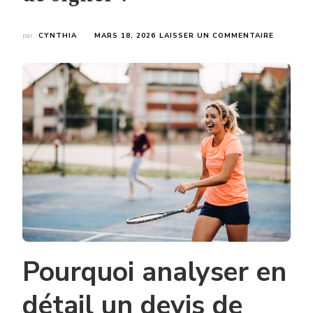
SUR
par
CYNTHIA
MARS 18, 2026
LAISSER UN COMMENTAIRE
QUE
DOIT
CONTENI
UN
BON
DEVIS
DE
CONSTR
TERRAIN
DE
PICKLEB
AVANT
DE
SIGNER
?
Pourquoi analyser en
détail un devis de