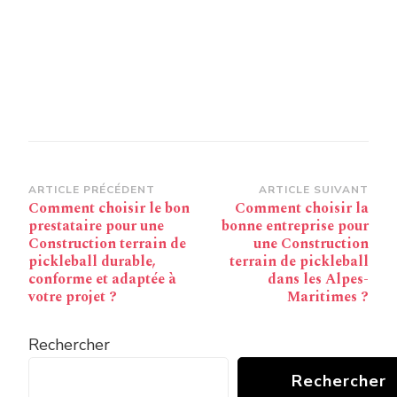
Navigation
ARTICLE PRÉCÉDENT
ARTICLE SUIVANT
Comment choisir le bon
Comment choisir la
d’article
prestataire pour une
bonne entreprise pour
Construction terrain de
une Construction
pickleball durable,
terrain de pickleball
conforme et adaptée à
dans les Alpes-
votre projet ?
Maritimes ?
Rechercher
Rechercher