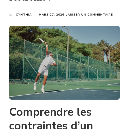
SUR
par
CYNTHIA
MARS 27, 2026
LAISSER UN COMMENTAIRE
COMMEN
ADAPTER
UNE
CONSTR
COURT
DE
TENNIS
À
PARIS
À
UN
ESPACE
RESTREI
?
Comprendre les
contraintes d’un