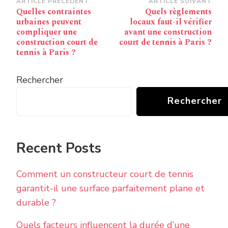
Navigation
ARTICLE PRÉCÉDENT
ARTICLE SUIVANT
Quelles contraintes
Quels règlements
d’article
urbaines peuvent
locaux faut-il vérifier
compliquer une
avant une construction
construction court de
court de tennis à Paris ?
tennis à Paris ?
Rechercher
Rechercher
Recent Posts
Comment un constructeur court de tennis
garantit-il une surface parfaitement plane et
durable ?
Quels facteurs influencent la durée d’une