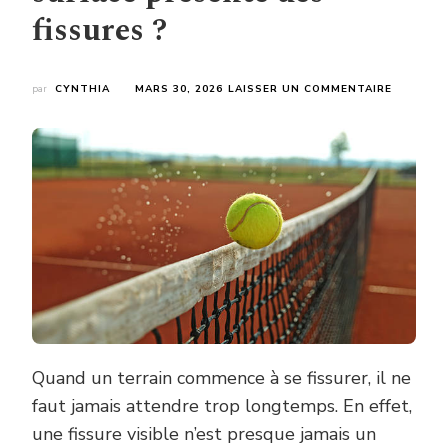
fissures ?
SUR
par
CYNTHIA
MARS 30, 2026
LAISSER UN COMMENTAIRE
COMMEN
SE
DÉROULE
UNE
RENOVAT
COURT
DE
TENNIS
À
MONTPEL
QUAND
LA
SURFACE
PRÉSENT
DES
Quand un terrain commence à se fissurer, il ne
FISSURE
?
faut jamais attendre trop longtemps. En effet,
une fissure visible n’est presque jamais un